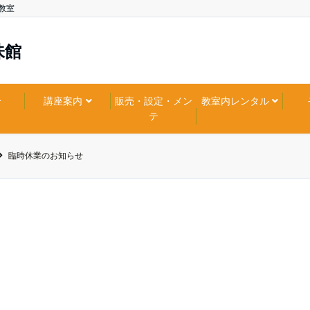
教室
味館
介
講座案内
販売・設定・メン
教室内レンタル
テ
臨時休業のお知らせ